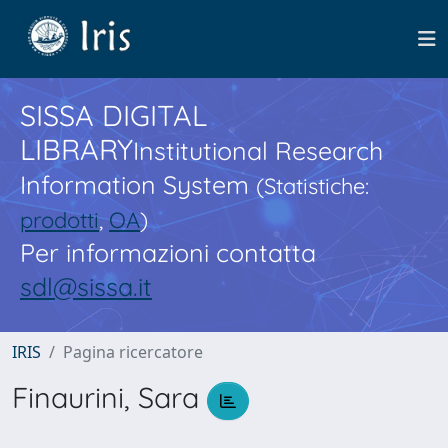
SISSA DIGITAL
LIBRARY
Institutional Research
Information System
(Statistiche:
prodotti
,
OA
)
Per informazioni contatta
sdl@sissa.it
IRIS
Pagina ricercatore
Finaurini, Sara