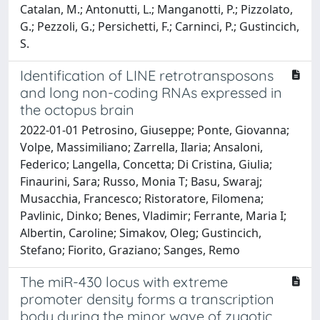
Catalan, M.; Antonutti, L.; Manganotti, P.; Pizzolato,
G.; Pezzoli, G.; Persichetti, F.; Carninci, P.; Gustincich,
S.
Identification of LINE retrotransposons
and long non-coding RNAs expressed in
the octopus brain
2022-01-01 Petrosino, Giuseppe; Ponte, Giovanna;
Volpe, Massimiliano; Zarrella, Ilaria; Ansaloni,
Federico; Langella, Concetta; Di Cristina, Giulia;
Finaurini, Sara; Russo, Monia T; Basu, Swaraj;
Musacchia, Francesco; Ristoratore, Filomena;
Pavlinic, Dinko; Benes, Vladimir; Ferrante, Maria I;
Albertin, Caroline; Simakov, Oleg; Gustincich,
Stefano; Fiorito, Graziano; Sanges, Remo
The miR-430 locus with extreme
promoter density forms a transcription
body during the minor wave of zygotic