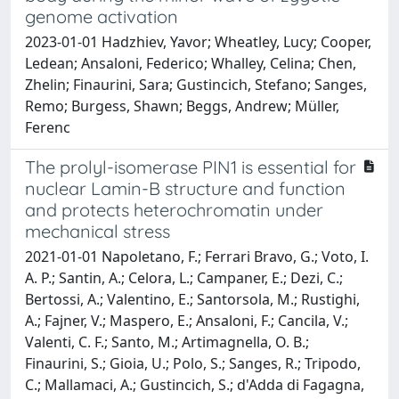
genome activation
2023-01-01 Hadzhiev, Yavor; Wheatley, Lucy; Cooper,
Ledean; Ansaloni, Federico; Whalley, Celina; Chen,
Zhelin; Finaurini, Sara; Gustincich, Stefano; Sanges,
Remo; Burgess, Shawn; Beggs, Andrew; Müller,
Ferenc
The prolyl-isomerase PIN1 is essential for
nuclear Lamin-B structure and function
and protects heterochromatin under
mechanical stress
2021-01-01 Napoletano, F.; Ferrari Bravo, G.; Voto, I.
A. P.; Santin, A.; Celora, L.; Campaner, E.; Dezi, C.;
Bertossi, A.; Valentino, E.; Santorsola, M.; Rustighi,
A.; Fajner, V.; Maspero, E.; Ansaloni, F.; Cancila, V.;
Valenti, C. F.; Santo, M.; Artimagnella, O. B.;
Finaurini, S.; Gioia, U.; Polo, S.; Sanges, R.; Tripodo,
C.; Mallamaci, A.; Gustincich, S.; d'Adda di Fagagna,