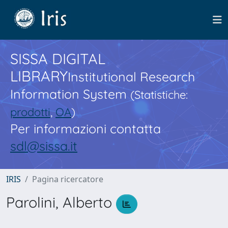
SISSA DIGITAL
LIBRARY
Institutional Research
Information System
(Statistiche:
prodotti
,
OA
)
Per informazioni contatta
sdl@sissa.it
IRIS
Pagina ricercatore
Parolini, Alberto