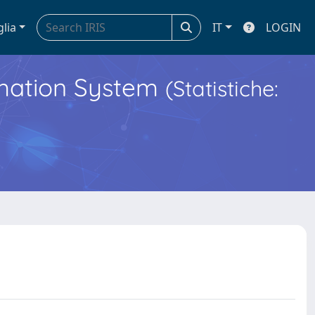
glia
IT
LOGIN
ormation System
(Statistiche: