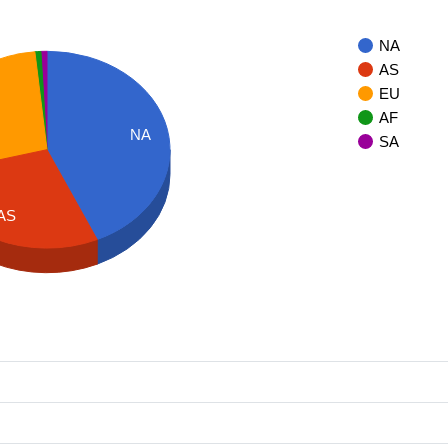
NA
AS
EU
AF
NA
SA
AS