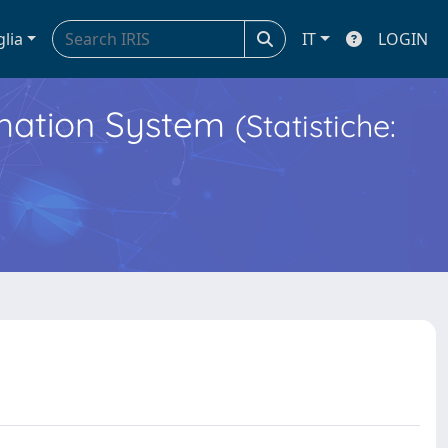
glia
IT
LOGIN
ormation System
(Statistiche: