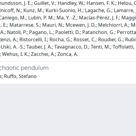
dsson, J. E.; Guillet, V.; Handley, W.; Hansen, F. K.; Helou, G.;
malnicoff, N.; Kunz, M.; Kurki-Suonio, H.; Lagache, G.; Lamarre, 
ez-Caniego, M.; Lubin, P. M.; Ma, Y. -Z.; Macías-Pérez, J. F.; Ma
 E.; Matarrese, S.; Mauri, N.; Mcewen, J. D.; Melchiorri, A.; M
; Natoli, P.; Pagano, L.; Paoletti, D.; Patanchon, G.; Perrotta, F
enzi, A.; Ristorcelli, I.; Rocha, G.; Rosset, C.; Roudier, G.; Rub
ki, A. -S.; Tauber, J. A.; Tavagnacco, D.; Tenti, M.; Toffolatti, L
D.; Wehus, I. K.; Zacchei, A.; Zonca, A.
 chaotic pendulum
o; Ruffo, Stefano