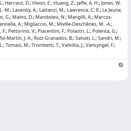
 Herranz, D.; Hivon, E.; Huang, Z.; Jaffe, A. H.; Jones, W.
J. -M.; Lasenby, A.; Lattanzi, M.; Lawrence, C. R.; Le Jeune,
ggio, G.; Maino, D.; Mandolesi, N.; Mangilli, A.; Marcos-
ennella, A.; Migliaccio, M.; Miville-Deschênes, M. -A.;
.; Pettorino, V.; Piacentini, F.; Polastri, L.; Polenta, G.;
iño-Martín, J. A.; Ruiz-Granados, B.; Salvati, L.; Sandri, M.;
.; Tomasi, M.; Trombetti, T.; Valiviita, J.; Vansyngel, F.;