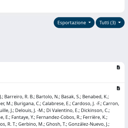
Esportazione
Tutti (3)
; Barreiro, R. B.; Bartolo, N.; Basak, S.; Benabed, K.;
ucher, M.; Burigana, C.; Calabrese, E.; Cardoso, J. -F.; Carron,
ille, J.; Delouis, J. -M.; Di Valentino, E.; Dickinson, C.;
ne, E.; Fantaye, Y.; Fernandez-Cobos, R.; Ferrière, K.;
Santos, R. T.; Gerbino, M.; Ghosh, T.; González-Nuevo, J.;