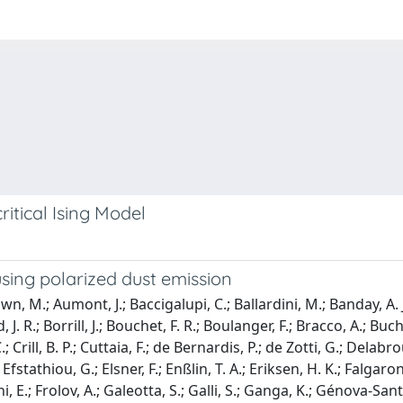
ritical Ising Model
 using polarized dust emission
, M.; Aumont, J.; Baccigalupi, C.; Ballardini, M.; Banday, A. J.
nd, J. R.; Borrill, J.; Bouchet, F. R.; Boulanger, F.; Bracco, A.; B
 Crill, B. P.; Cuttaia, F.; de Bernardis, P.; de Zotti, G.; Delabrou
fstathiou, G.; Elsner, F.; Enßlin, T. A.; Eriksen, H. K.; Falgaro
ceschi, E.; Frolov, A.; Galeotta, S.; Galli, S.; Ganga, K.; Génova-