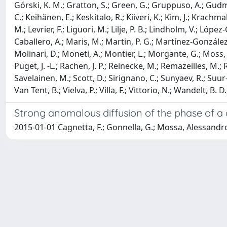
Górski, K. M.; Gratton, S.; Green, G.; Gruppuso, A.; Gudmun
C.; Keihänen, E.; Keskitalo, R.; Kiiveri, K.; Kim, J.; Krach
M.; Levrier, F.; Liguori, M.; Lilje, P. B.; Lindholm, V.; Lóp
Caballero, A.; Maris, M.; Martin, P. G.; Martínez-González,
Molinari, D.; Moneti, A.; Montier, L.; Morgante, G.; Moss, A.
Puget, J. -L.; Rachen, J. P.; Reinecke, M.; Remazeilles, M.; R
Savelainen, M.; Scott, D.; Sirignano, C.; Sunyaev, R.; Suur-Us
Van Tent, B.; Vielva, P.; Villa, F.; Vittorio, N.; Wandelt, B. 
Strong anomalous diffusion of the phase of a
2015-01-01 Cagnetta, F.; Gonnella, G.; Mossa, Alessandr