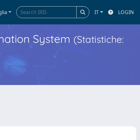
glia
IT
LOGIN
ormation System
(Statistiche: