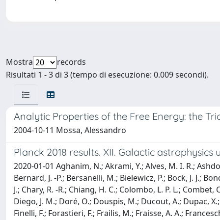
Mostra
records
Risultati 1 - 3 di 3 (tempo di esecuzione: 0.009 secondi).
Analytic Properties of the Free Energy: the Tric
2004-10-11 Mossa, Alessandro
Planck 2018 results. XII. Galactic astrophysics
2020-01-01 Aghanim, N.; Akrami, Y.; Alves, M. I. R.; Ashdown
Bernard, J. -P.; Bersanelli, M.; Bielewicz, P.; Bock, J. J.; Bo
J.; Chary, R. -R.; Chiang, H. C.; Colombo, L. P. L.; Combet, C.;
Diego, J. M.; Doré, O.; Douspis, M.; Ducout, A.; Dupac, X.; E
Finelli, F.; Forastieri, F.; Frailis, M.; Fraisse, A. A.; Fran