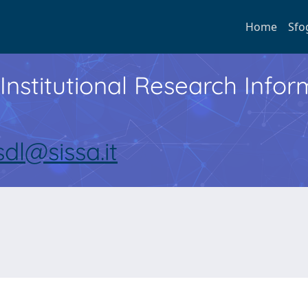
Home
Sfo
Institutional Research Inf
sdl@sissa.it