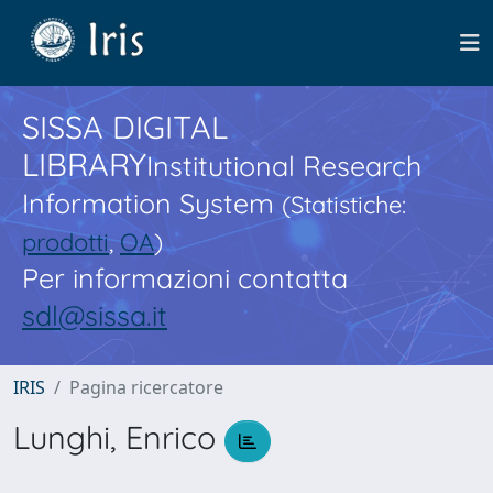
SISSA DIGITAL
LIBRARY
Institutional Research
Information System
(Statistiche:
prodotti
,
OA
)
Per informazioni contatta
sdl@sissa.it
IRIS
Pagina ricercatore
Lunghi, Enrico