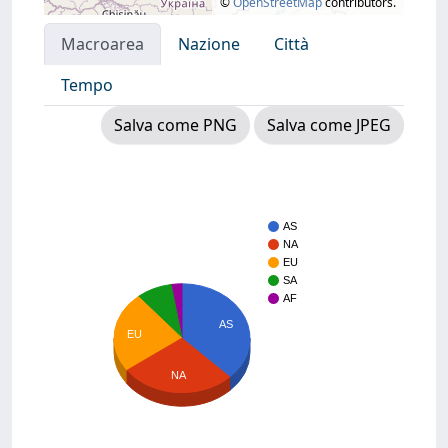
©
OpenStreetMap
contributors.
Macroarea
Nazione
Città
Tempo
Salva come PNG
Salva come JPEG
AS
NA
EU
SA
AF
AS
EU
NA