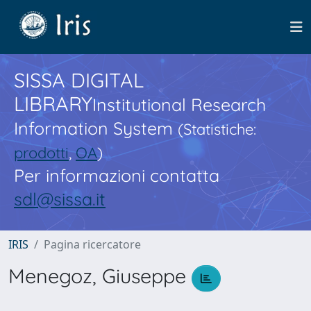
SISSA DIGITAL
LIBRARY
Institutional Research
Information System
(Statistiche:
prodotti
,
OA
)
Per informazioni contatta
sdl@sissa.it
IRIS
Pagina ricercatore
Menegoz, Giuseppe