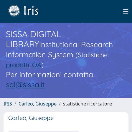
SISSA DIGITAL
LIBRARY
Institutional Research
Information System
(Statistiche:
prodotti
,
OA
)
Per informazioni contatta
sdl@sissa.it
IRIS
Carleo, Giuseppe
statistiche ricercatore
Carleo, Giuseppe