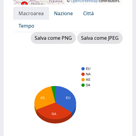
©
OpenStreetMap
contributors.
Macroarea
Nazione
Città
Tempo
Salva come PNG
Salva come JPEG
EU
NA
AS
SA
AS
EU
NA