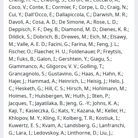
Coco, V.; Conte, E.; Cormier, F.; Corpe, L. D.; Craig, N.;
Cui, Y.; Dall'Occo, E.; Dallapiccola, C.; Darwish, M. R.;
Davoli, A.; Cosa, A. D.; De Simone, A.; Rose, L. D.;
Deppisch, F. F.; Dey, B.; Diamond, M. D.; Dienes, K. R.;
Dildick, S.; Dobrich, B.; Drewes, M.; Eich, M.; Elsawy,
M.; Valle, A. E. D.; Facini, G.; Farina, M.; Feng, J. L.;
Fischer, O.; Flaecher, H. U.; Foldenauer, P.; Freytsis,
M.; Fuks, B.; Galon, I.; Gershtein, Y.; Giagu, S.;
Giammanco, A.; Gligorov, V. V.; Golling, T.;
Grancagnolo, S.; Gustavino, G.; Haas, A.; Hahn, K.;
Hajer, J.; Hammad, A.; Heinrich, L.; Heisig, J.; Helo, J.
C.; Hesketh, G.; Hill, C. S.; Hirsch, M.; Hohlmann, M.;
Holmes, T.; Hulsbergen, W.; Huth, J.; Ilten, P.;
Jacques, T.; Jayatilaka, B.; Jeng, G. -Y.; Johns, K. A.;
Kaji, T.; Kasieczka, G.; Kats, Y.; Kazana, M.; Keller, H.;
Khlopov, M. Y.; Kling, F.; Kolberg, T. R.; Kostiuk, I.;
Kuwertz, E. S.; Kvam, A.; Landsberg, G.; Lanfranchi,
G.; Lara, I.; Ledovskoy, A.; Linthorne, D.; Liu, J.;