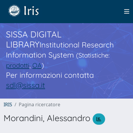
SISSA DIGITAL
LIBRARY
Institutional Research
Information System
(Statistiche:
prodotti
,
OA
)
Per informazioni contatta
sdl@sissa.it
IRIS
Pagina ricercatore
Morandini, Alessandro