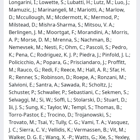
Longarini, I.; Lowette, S.; Lubatti, H.; Lutz, M.; Luo, J.;
Mamuzic, J.; Marinangeli, M.; Mariotti, A.; Marlow,
D.; Mccullough, M.; Mcdermott, K.; Mermod, P.;
Milstead, D.; Mishra-Sharma, S.; Mitsou, V. A.;
Berlingen, J. M.; Moortgat, F.; Morandini, A.; Morris,
A. P.; Morse, D. M.; Mrenna, S.; Nachman, B.;
Nemevsek, M.; Nesti, F.; Ohm, C.; Pascoli, S.; Pedro,
K.; Pena, C.; Rodriguez, K. J. P.; Piedra, J.; Pinfold, J. L.;
Policicchio, A.; Popara, G.; Prisciandaro, J.; Proffitt,
M.; Rauco, G.; Redi, F.; Reece, M.; Hall, A. R.; Sfar, H.
R.; Renner, S.; Robinson, D.; Roepe, A.; Ronzani, M.;
Salvioni, E.; Santra, A.; Sawada, R.; Scholtz, J.;
Schuster, P.; Schwaller, P.; Sebastiani, C.; Sekmen, S.;
Selvaggi, M.; Si, W.; Soffi, L.; Stolarski, D.; Stuart, D.;
Iii, J. S.; Sung, K.; Taylor, W.; Templ, S.; Thomas, B.;
Torro-Pastor, E.; Trocino, D.; Trojanowski, S.;
Trovato, M.; Tsai, Y.; Tully, C. G.; Vami, T. A.; Vasquez,
J. C.; Sierra, C. V.; Vellidis, K.; Vermassen, B.; Vit, M.;
Walker, D. G. E.; Wang, X. -P.; Watts, G.; Xie, S.; Yexley,