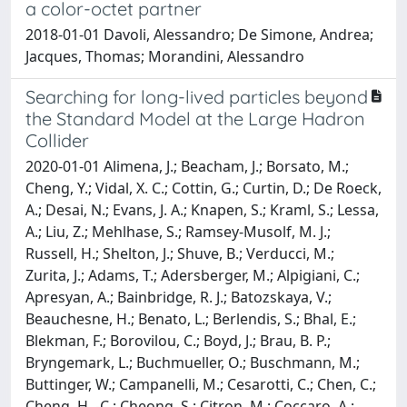
a color-octet partner
2018-01-01 Davoli, Alessandro; De Simone, Andrea;
Jacques, Thomas; Morandini, Alessandro
Searching for long-lived particles beyond
the Standard Model at the Large Hadron
Collider
2020-01-01 Alimena, J.; Beacham, J.; Borsato, M.;
Cheng, Y.; Vidal, X. C.; Cottin, G.; Curtin, D.; De Roeck,
A.; Desai, N.; Evans, J. A.; Knapen, S.; Kraml, S.; Lessa,
A.; Liu, Z.; Mehlhase, S.; Ramsey-Musolf, M. J.;
Russell, H.; Shelton, J.; Shuve, B.; Verducci, M.;
Zurita, J.; Adams, T.; Adersberger, M.; Alpigiani, C.;
Apresyan, A.; Bainbridge, R. J.; Batozskaya, V.;
Beauchesne, H.; Benato, L.; Berlendis, S.; Bhal, E.;
Blekman, F.; Borovilou, C.; Boyd, J.; Brau, B. P.;
Bryngemark, L.; Buchmueller, O.; Buschmann, M.;
Buttinger, W.; Campanelli, M.; Cesarotti, C.; Chen, C.;
Cheng, H. -C.; Cheong, S.; Citron, M.; Coccaro, A.;