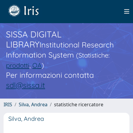
SISSA DIGITAL
LIBRARY
Institutional Research
Information System
(Statistiche:
prodotti
,
OA
)
Per informazioni contatta
sdl@sissa.it
IRIS
Silva, Andrea
statistiche ricercatore
Silva, Andrea