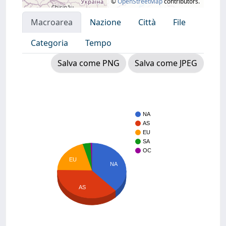
©
OpenStreetMap
contributors.
Macroarea
Nazione
Città
File
Categoria
Tempo
Salva come PNG
Salva come JPEG
NA
AS
EU
SA
OC
EU
NA
AS