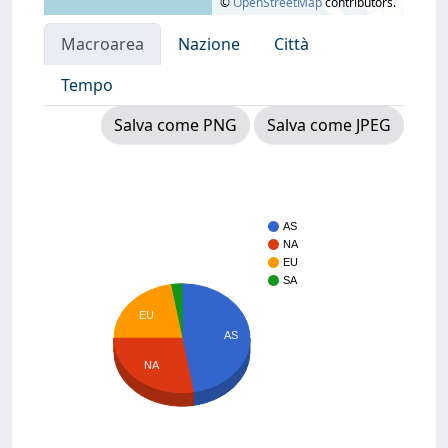
©
OpenStreetMap
contributors.
Macroarea
Nazione
Città
Tempo
Salva come PNG
Salva come JPEG
AS
NA
EU
SA
EU
AS
NA