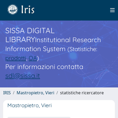
SISSA DIGITAL
LIBRARY
Institutional Research
Information System
(Statistiche:
prodotti
,
OA
)
Per informazioni contatta
sdl@sissa.it
IRIS
Mastropietro, Vieri
statistiche ricercatore
Mastropietro, Vieri