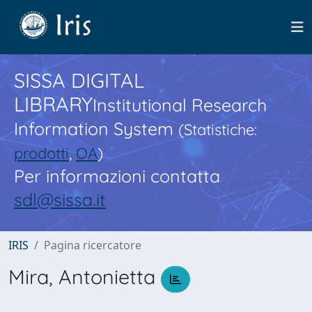
SISSA DIGITAL
LIBRARY
Institutional Research
Information System
(Statistiche:
prodotti
,
OA
)
Per informazioni contatta
sdl@sissa.it
IRIS
Pagina ricercatore
Mira, Antonietta