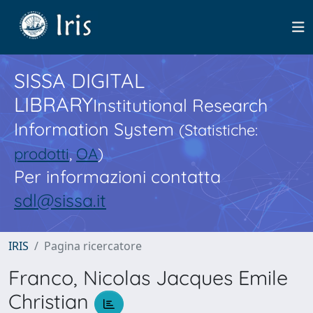
SISSA DIGITAL
LIBRARY
Institutional Research
Information System
(Statistiche:
prodotti
,
OA
)
Per informazioni contatta
sdl@sissa.it
IRIS
Pagina ricercatore
Franco, Nicolas Jacques Emile
Christian