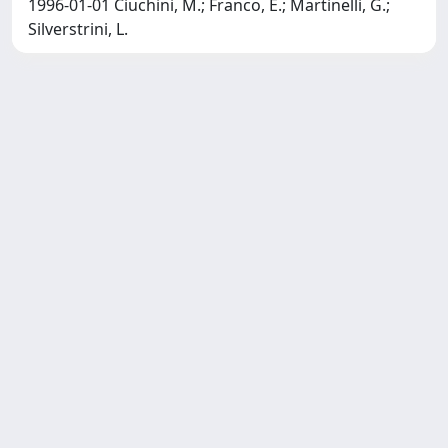
1996-01-01 Ciuchini, M.; Franco, E.; Martinelli, G.;
Silverstrini, L.
SISSA Library - Via Bonomea,
Powered by IRIS
about
265 - 34136 Trieste ITALY - Tel.
IRIS
Utilizzo dei cookie
+39 0403787471 - Fax +39