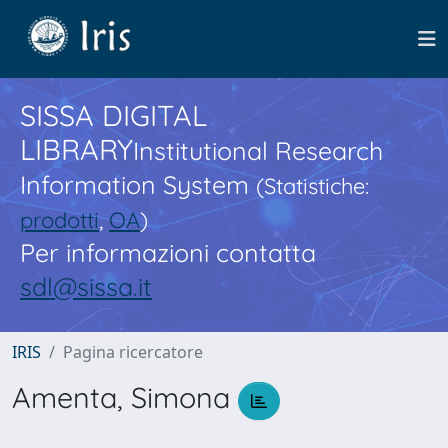
SISSA DIGITAL
LIBRARY
Institutional Research
Information System
(Statistiche:
prodotti
,
OA
)
Per informazioni contatta
sdl@sissa.it
IRIS
Pagina ricercatore
Amenta, Simona