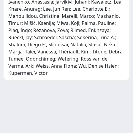
Ivanenko, Anastasia; Järvikivi, Juhani; Kawaletz, Lea;
Khare, Anurag; Lee, Jun Ren; Lee, Charlotte E.;
Manouilidou, Christina; Marelli, Marco; Mashanlo,
Timur; Mišić, Ksenija; Miwa, Koji; Palma, Pauline;
Plag, Ingo; Rezanova, Zoya; Riimed, Enkhzaya;
Rueckl, Jay; Schroeder, Sascha; Sekerina, Irina A.;
Shalom, Diego E.; Slioussar, Natalia; Slosar, Neža
Marija; Taler, Vanessa; Thériault, Kim; Titone, Debra;
Tumee, Odonchimeg; Wetering, Ross van de;
Verma, Ark; Weiss, Anna Fiona; Wu, Denise Hsien;
Kuperman, Victor