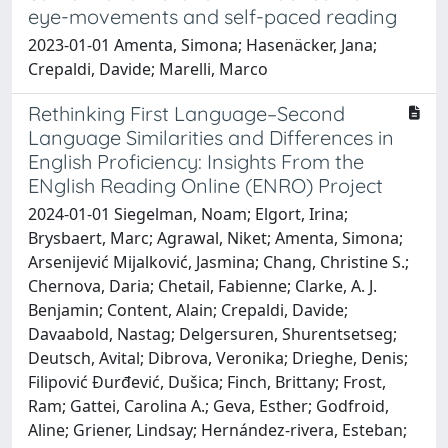
eye-movements and self-paced reading
2023-01-01 Amenta, Simona; Hasenäcker, Jana;
Crepaldi, Davide; Marelli, Marco
Rethinking First Language–Second
Language Similarities and Differences in
English Proficiency: Insights From the
ENglish Reading Online (ENRO) Project
2024-01-01 Siegelman, Noam; Elgort, Irina;
Brysbaert, Marc; Agrawal, Niket; Amenta, Simona;
Arsenijević Mijalković, Jasmina; Chang, Christine S.;
Chernova, Daria; Chetail, Fabienne; Clarke, A. J.
Benjamin; Content, Alain; Crepaldi, Davide;
Davaabold, Nastag; Delgersuren, Shurentsetseg;
Deutsch, Avital; Dibrova, Veronika; Drieghe, Denis;
Filipović Đurđević, Dušica; Finch, Brittany; Frost,
Ram; Gattei, Carolina A.; Geva, Esther; Godfroid,
Aline; Griener, Lindsay; Hernández‐rivera, Esteban;