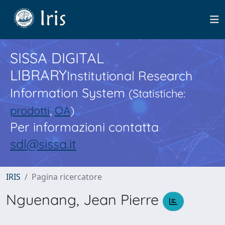
SISSA DIGITAL
LIBRARY
Institutional Research
Information System
(Statistiche:
prodotti
,
OA
)
Per informazioni contatta
sdl@sissa.it
IRIS
Pagina ricercatore
Nguenang, Jean Pierre