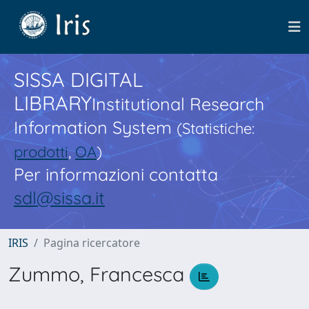
SISSA DIGITAL
LIBRARY
Institutional Research
Information System
(Statistiche:
prodotti
,
OA
)
Per informazioni contatta
sdl@sissa.it
IRIS
Pagina ricercatore
Zummo, Francesca