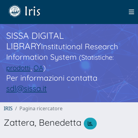
SISSA DIGITAL
LIBRARY
Institutional Research
Information System
(Statistiche:
prodotti
,
OA
)
Per informazioni contatta
sdl@sissa.it
IRIS
Pagina ricercatore
Zattera, Benedetta