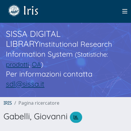
SISSA DIGITAL
LIBRARY
Institutional Research
Information System
(Statistiche:
prodotti
,
OA
)
Per informazioni contatta
sdl@sissa.it
IRIS
Pagina ricercatore
Gabelli, Giovanni