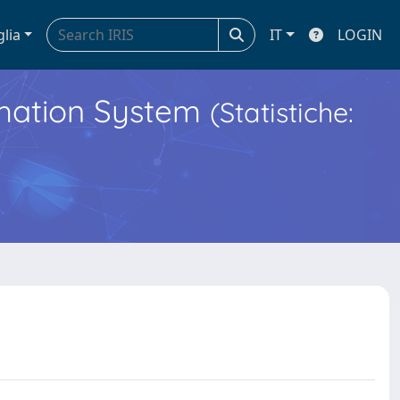
glia
IT
LOGIN
ormation System
(Statistiche: