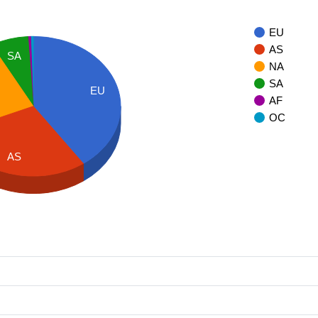
EU
AS
SA
NA
SA
EU
AF
OC
AS