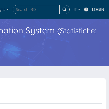
glia
IT
LOGIN
ormation System
(Statistiche: