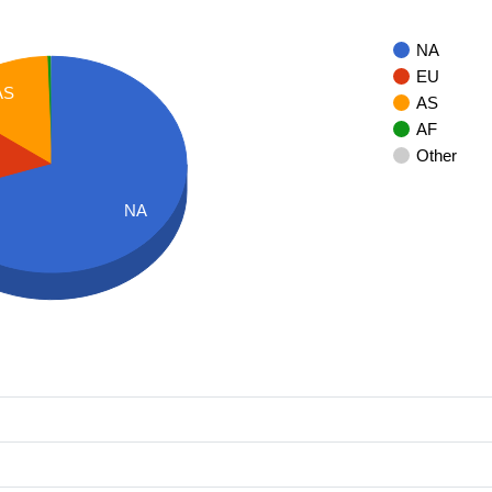
NA
EU
AS
AS
AF
Other
NA