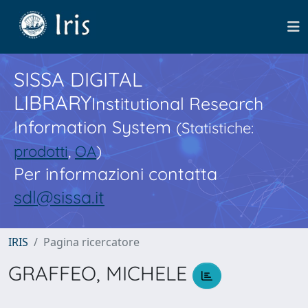
SISSA DIGITAL
LIBRARY
Institutional Research
Information System
(Statistiche:
prodotti
,
OA
)
Per informazioni contatta
sdl@sissa.it
IRIS
Pagina ricercatore
GRAFFEO, MICHELE