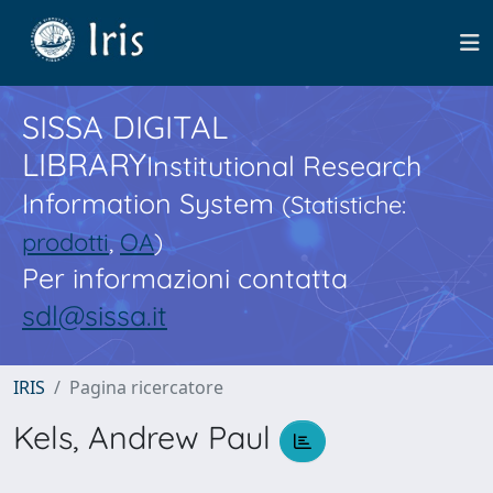
SISSA DIGITAL
LIBRARY
Institutional Research
Information System
(Statistiche:
prodotti
,
OA
)
Per informazioni contatta
sdl@sissa.it
IRIS
Pagina ricercatore
Kels, Andrew Paul