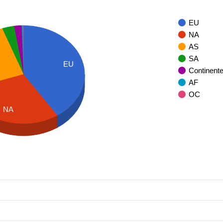
EU
NA
AS
SA
EU
Continent
AF
OC
NA