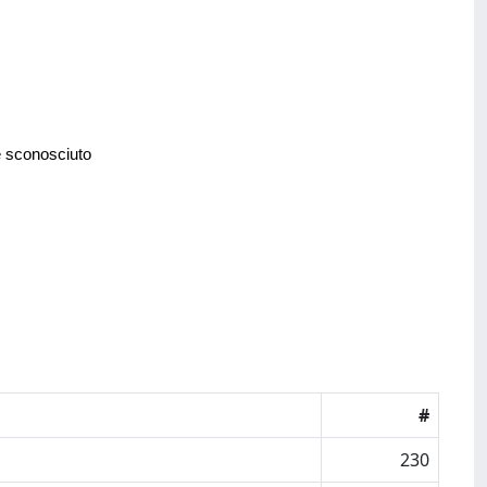
e sconosciuto
#
230