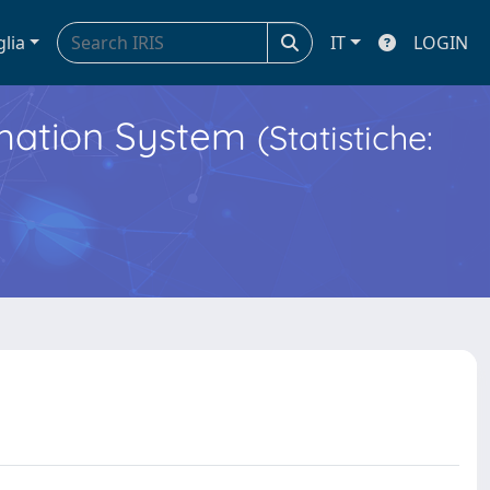
glia
IT
LOGIN
ormation System
(Statistiche: