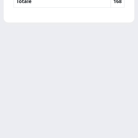
Totale
168
SISSA Library - Via Bonomea,
Powered by IRIS
about
265 - 34136 Trieste ITALY - Tel.
IRIS
Utilizzo dei cookie