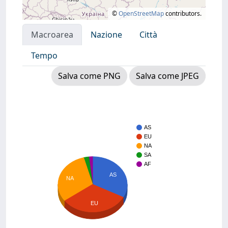
©
OpenStreetMap
contributors.
Macroarea
Nazione
Città
Tempo
Salva come PNG
Salva come JPEG
AS
EU
NA
SA
AF
AS
NA
EU