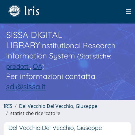
SISSA DIGITAL
LIBRARY
Institutional Research
Information System
(Statistiche:
prodotti
,
OA
)
Per informazioni contatta
sdl@sissa.it
IRIS
Del Vecchio Del Vecchio, Giuseppe
statistiche ricercatore
Del Vecchio Del Vecchio, Giuseppe