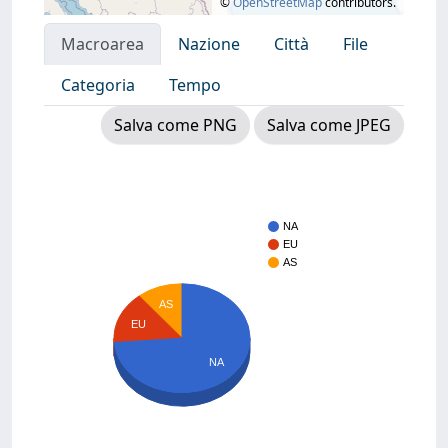
©
OpenStreetMap
contributors.
Macroarea
Nazione
Città
File
Categoria
Tempo
Salva come PNG
Salva come JPEG
NA
EU
AS
AS
EU
NA