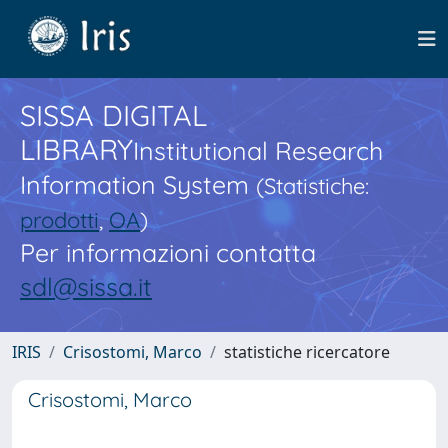
SISSA DIGITAL
LIBRARY
Institutional Research
Information System
(Statistiche:
prodotti
,
OA
)
Per informazioni contatta
sdl@sissa.it
IRIS
Crisostomi, Marco
statistiche ricercatore
Crisostomi, Marco