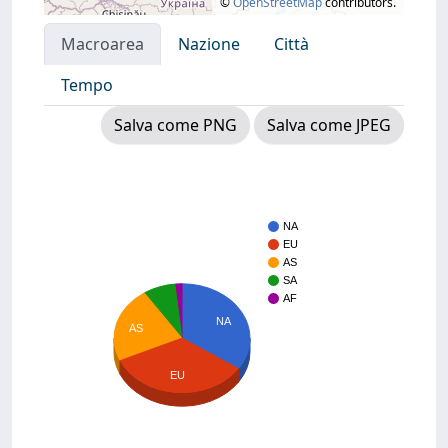
©
OpenStreetMap
contributors.
Macroarea
Nazione
Città
Tempo
Salva come PNG
Salva come JPEG
NA
EU
AS
SA
AF
NA
AS
EU