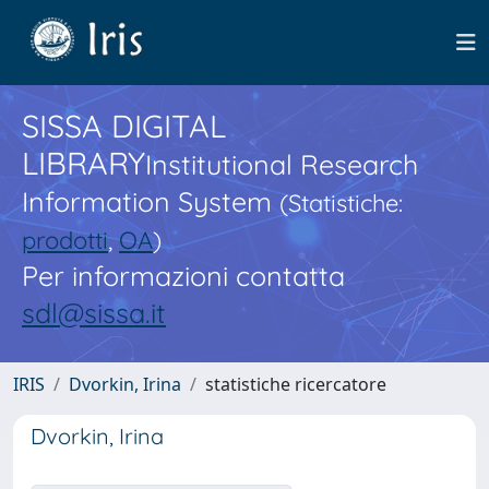
SISSA DIGITAL
LIBRARY
Institutional Research
Information System
(Statistiche:
prodotti
,
OA
)
Per informazioni contatta
sdl@sissa.it
IRIS
Dvorkin, Irina
statistiche ricercatore
Dvorkin, Irina