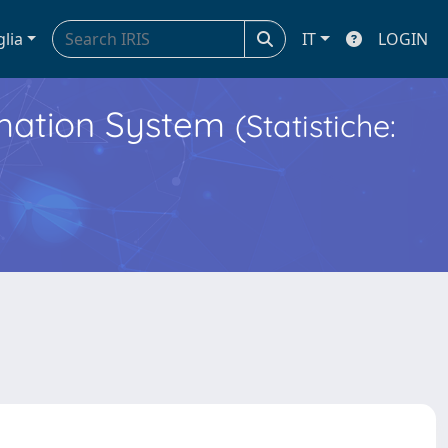
glia
IT
LOGIN
ormation System
(Statistiche: