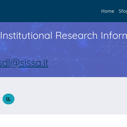
Home
Sfo
Institutional Research Inf
sdl@sissa.it
O