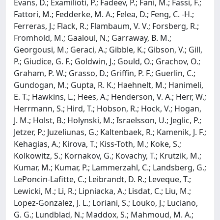
Evans, D.; Examilioti, P.; Fadeev, P.; Fani, M.; Fassi, F.;
Fattori, M.; Fedderke, M. A.; Felea, D.; Feng, C. -H.;
Ferreras, J.; Flack, R.; Flambaum, V. V.; Forsberg, R.;
Fromhold, M.; Gaaloul, N.; Garraway, B. M.;
Georgousi, M.; Geraci, A.; Gibble, K.; Gibson, V.; Gill,
P.; Giudice, G. F.; Goldwin, J.; Gould, O.; Grachov, O.;
Graham, P. W.; Grasso, D.; Griffin, P. F.; Guerlin, C.;
Gundogan, M.; Gupta, R. K.; Haehnelt, M.; Hanimeli,
E. T.; Hawkins, L.; Hees, A.; Henderson, V. A.; Herr, W.;
Herrmann, S.; Hird, T.; Hobson, R.; Hock, V.; Hogan,
J. M.; Holst, B.; Holynski, M.; Israelsson, U.; Jeglic, P.;
Jetzer, P.; Juzeliunas, G.; Kaltenbaek, R.; Kamenik, J. F.;
Kehagias, A.; Kirova, T.; Kiss-Toth, M.; Koke, S.;
Kolkowitz, S.; Kornakov, G.; Kovachy, T.; Krutzik, M.;
Kumar, M.; Kumar, P.; Lammerzahl, C.; Landsberg, G.;
LePoncin-Lafitte, C.; Leibrandt, D. R.; Leveque, T.;
Lewicki, M.; Li, R.; Lipniacka, A.; Lisdat, C.; Liu, M.;
Lopez-Gonzalez, J. L.; Loriani, S.; Louko, J.; Luciano,
G. G.; Lundblad, N.; Maddox, S.; Mahmoud, M. A.;