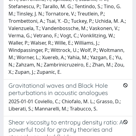
Stefanescu, P.; Tarallo, M. G.; Tentindo, S.; Tino, G.
M.; Tinsley, J. N.; Tornatore, V.; Treutlein, P.;
Trombettoni, A.; Tsai, Y. -D.; Tuckey, P.; Uchida, M. A.;
Valenzuela, T.; Vandenbossche, M.; Vaskonen, V.;
Verma, G.; Vetrano, F.; Vogt, C.; Vonklitzing, W.;
Waller, P.; Walser, R.; Wille, E.; Williams, J.;
Windpassinger, P.; Wittrock, U.; Wolf, P.; Woltmann,
M.; Worner, L.; Xuereb, A.; Yahia, M.; Yazgan, E.; Yu,
N.; Zahzam, N.; Zambrinicruzeiro, E.; Zhan, M.; Zou,
X.; Zupan, J.; Zupanic, E.
Gravitational waves and Black Hole
perturbations in acoustic analogues
2025-01-01 Coviello, C.; Chiofalo, M. L.; Grasso, D.;
Liberati, S.; Mannarelli, M.; Trabucco, S.
Shear viscosity to entropy density ratio: A
powerful tool for gravity theories and