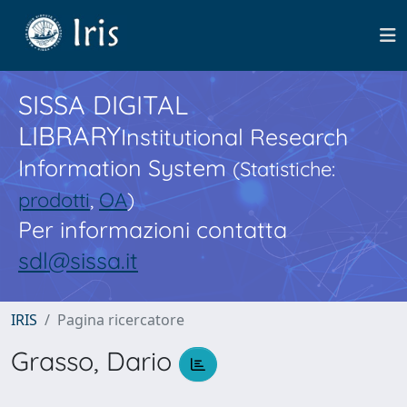
SISSA DIGITAL
LIBRARY
Institutional Research
Information System
(Statistiche:
prodotti
,
OA
)
Per informazioni contatta
sdl@sissa.it
IRIS
Pagina ricercatore
Grasso, Dario