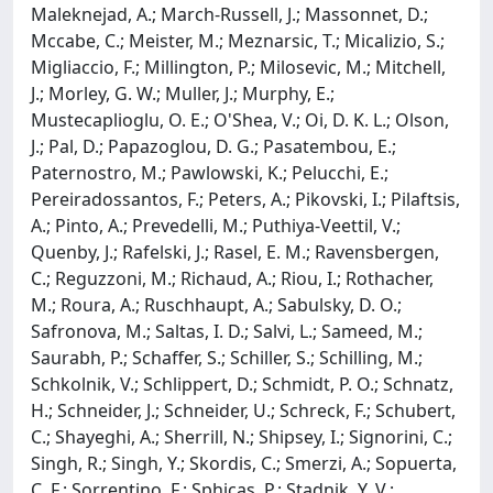
Maleknejad, A.; March-Russell, J.; Massonnet, D.;
Mccabe, C.; Meister, M.; Meznarsic, T.; Micalizio, S.;
Migliaccio, F.; Millington, P.; Milosevic, M.; Mitchell,
J.; Morley, G. W.; Muller, J.; Murphy, E.;
Mustecaplioglu, O. E.; O'Shea, V.; Oi, D. K. L.; Olson,
J.; Pal, D.; Papazoglou, D. G.; Pasatembou, E.;
Paternostro, M.; Pawlowski, K.; Pelucchi, E.;
Pereiradossantos, F.; Peters, A.; Pikovski, I.; Pilaftsis,
A.; Pinto, A.; Prevedelli, M.; Puthiya-Veettil, V.;
Quenby, J.; Rafelski, J.; Rasel, E. M.; Ravensbergen,
C.; Reguzzoni, M.; Richaud, A.; Riou, I.; Rothacher,
M.; Roura, A.; Ruschhaupt, A.; Sabulsky, D. O.;
Safronova, M.; Saltas, I. D.; Salvi, L.; Sameed, M.;
Saurabh, P.; Schaffer, S.; Schiller, S.; Schilling, M.;
Schkolnik, V.; Schlippert, D.; Schmidt, P. O.; Schnatz,
H.; Schneider, J.; Schneider, U.; Schreck, F.; Schubert,
C.; Shayeghi, A.; Sherrill, N.; Shipsey, I.; Signorini, C.;
Singh, R.; Singh, Y.; Skordis, C.; Smerzi, A.; Sopuerta,
C. F.; Sorrentino, F.; Sphicas, P.; Stadnik, Y. V.;