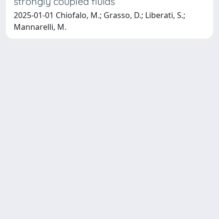
strongly coupled fluids
2025-01-01 Chiofalo, M.; Grasso, D.; Liberati, S.;
Mannarelli, M.
SISSA Library - Via Bonomea,
Powered by IRIS
about
265 - 34136 Trieste ITALY - Tel.
IRIS
Utilizzo dei cookie