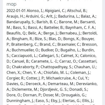
map
2022-01-01 Alonso, I.; Alpigiani, C.; Altschul, B.;
Araujo, H.; Arduini, G.; Arlt, J.; Badurina, L.; Balaz, A.;
Bandarupally, S.; Barish, B. C.; Barone, M.; Barsanti,
M.; Bass, S.; Bassi, A.; Battelier, B.; Baynham, C. F. A.;
Beaufils, Q.; Belic, A.; Berge, J.; Bernabeu, J.; Bertoldi,
A.; Bingham, R.; Bize, S.; Blas, D.; Bongs, K.; Bouyer,
P.; Braitenberg, C.; Brand, C.; Braxmaier, C.; Bresson,
A.; Buchmueller, O.; Budker, D.; Bugalho, L.; Burdin,
S.; Cacciapuoti, L.; Callegari, S.; Calmet, X.; Calonico,
D.; Canuel, B.; Caramete, L. -I.; Carraz, O.; Cassettari,
D.; Chakraborty, P.; Chattopadhyay, S.; Chauhan, U.;
Chen, X.; Chen, Y. -A.; Chiofalo, M. L.; Coleman, J.;
Corgier, R.; Cotter, J. P.; Michaelcruise, A.; Cui, Y.;
Davies, G.; Deroeck, A.; Demarteau, M.; Derevianko,
A.; Diclemente, M.; Djordjevic, G. S.; Donadi, S.;
Dore, O.; Dornan, P.; Doser, M.; Drougakis, G.;
Dunningham, J.; Easo, S.; Eby, J.; Elertas, G.; Ellis, J.;