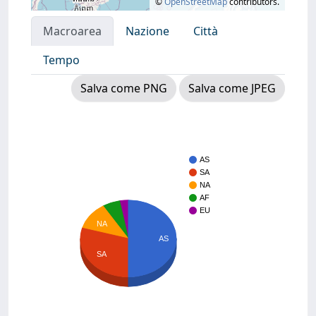
©
OpenStreetMap
contributors.
Macroarea
Nazione
Città
Tempo
Salva come PNG
Salva come JPEG
AS
SA
NA
AF
EU
NA
AS
SA