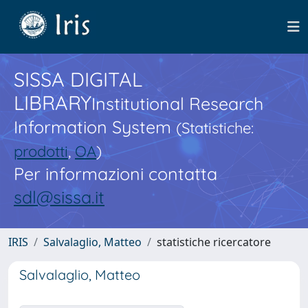
SISSA DIGITAL
LIBRARY
Institutional Research
Information System
(Statistiche:
prodotti
,
OA
)
Per informazioni contatta
sdl@sissa.it
IRIS
Salvalaglio, Matteo
statistiche ricercatore
Salvalaglio, Matteo