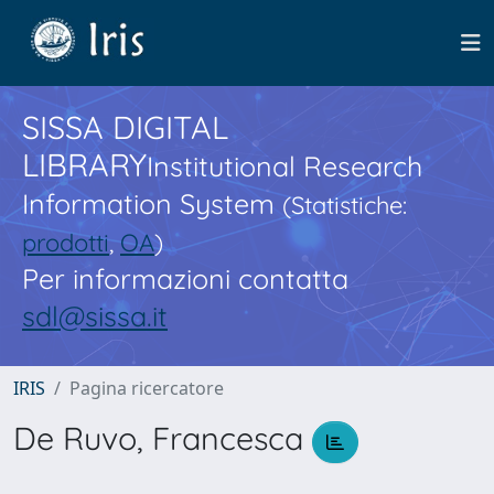
SISSA DIGITAL
LIBRARY
Institutional Research
Information System
(Statistiche:
prodotti
,
OA
)
Per informazioni contatta
sdl@sissa.it
IRIS
Pagina ricercatore
De Ruvo, Francesca