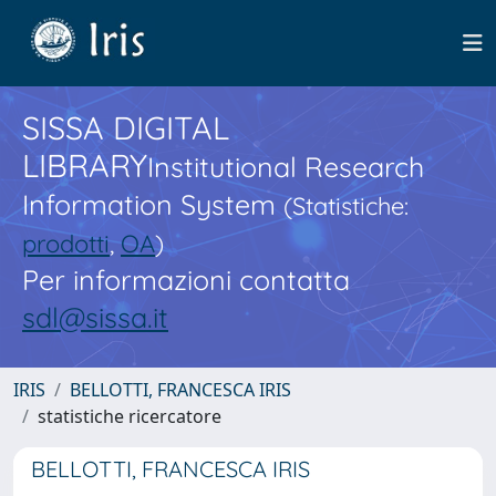
SISSA DIGITAL
LIBRARY
Institutional Research
Information System
(Statistiche:
prodotti
,
OA
)
Per informazioni contatta
sdl@sissa.it
IRIS
BELLOTTI, FRANCESCA IRIS
statistiche ricercatore
BELLOTTI, FRANCESCA IRIS