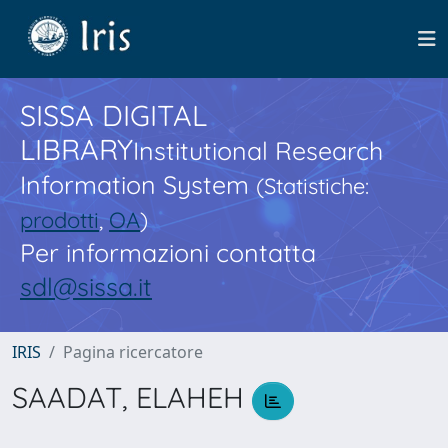
SISSA DIGITAL
LIBRARY
Institutional Research
Information System
(Statistiche:
prodotti
,
OA
)
Per informazioni contatta
sdl@sissa.it
IRIS
Pagina ricercatore
SAADAT, ELAHEH