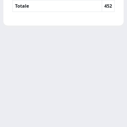
Totale
452
SISSA Library - Via Bonomea,
Powered by IRIS
about