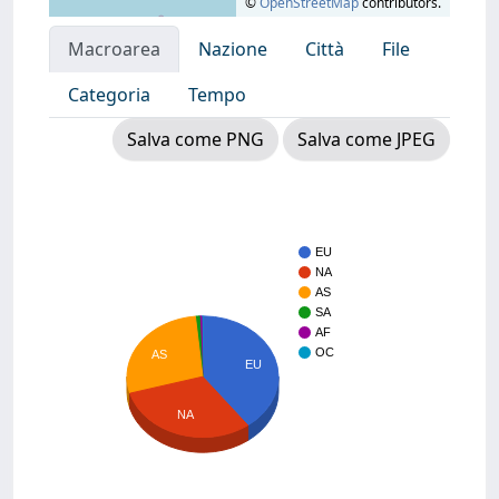
©
OpenStreetMap
contributors.
Macroarea
Nazione
Città
File
Categoria
Tempo
Salva come PNG
Salva come JPEG
EU
NA
AS
SA
AF
OC
AS
EU
NA