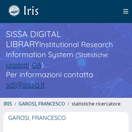
SISSA DIGITAL
LIBRARY
Institutional Research
Information System
(Statistiche:
prodotti
,
OA
)
Per informazioni contatta
sdl@sissa.it
IRIS
GAROSI, FRANCESCO
statistiche ricercatore
GAROSI, FRANCESCO