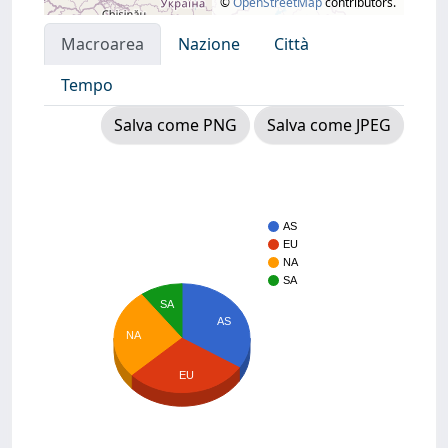
©
OpenStreetMap
contributors.
Macroarea
Nazione
Città
Tempo
Salva come PNG
Salva come JPEG
AS
EU
NA
SA
SA
AS
NA
EU