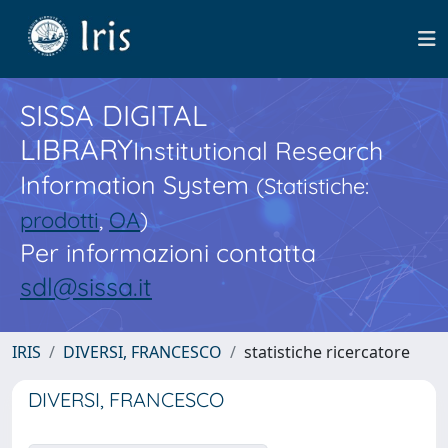
SISSA DIGITAL
LIBRARY
Institutional Research
Information System
(Statistiche:
prodotti
,
OA
)
Per informazioni contatta
sdl@sissa.it
IRIS
DIVERSI, FRANCESCO
statistiche ricercatore
DIVERSI, FRANCESCO