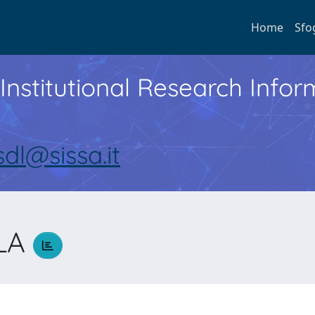
Home
Sfo
Institutional Research Inf
sdl@sissa.it
LA