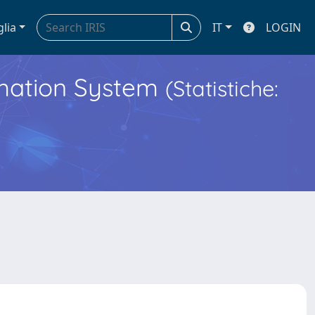
glia
IT
LOGIN
ormation System
(Statistiche: