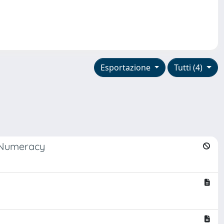
Esportazione
Tutti (4)
h Numeracy