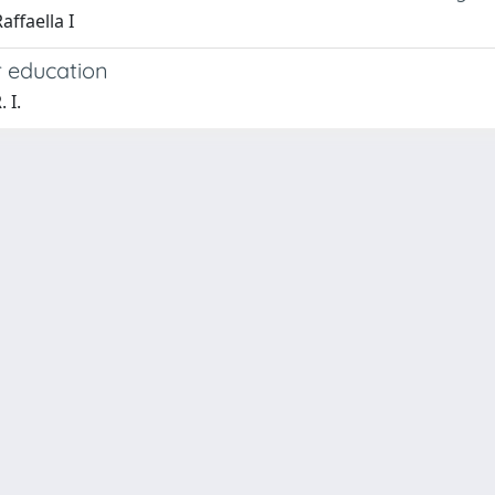
affaella I
r education
 I.