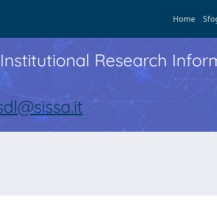
Home
Sfo
Institutional Research Inf
sdl@sissa.it