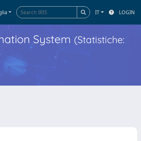
glia
IT
LOGIN
ormation System
(Statistiche: