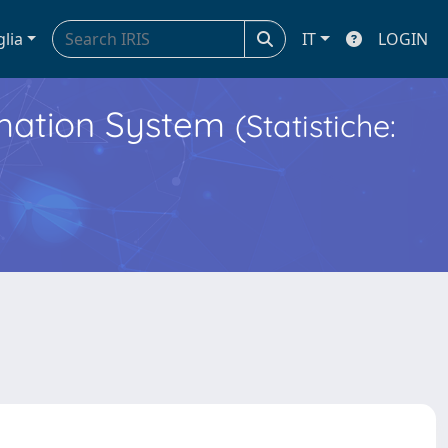
glia
IT
LOGIN
ormation System
(Statistiche: