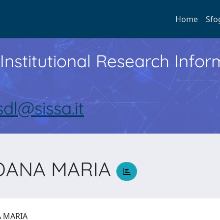
Home
Sfo
Institutional Research Inf
sdl@sissa.it
OANA MARIA
A MARIA