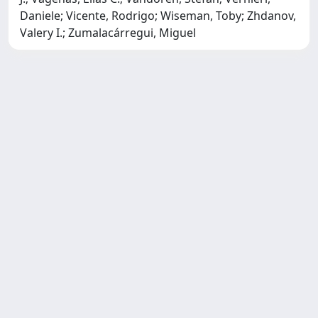
Daniele; Vicente, Rodrigo; Wiseman, Toby; Zhdanov,
Valery I.; Zumalacárregui, Miguel
SISSA Library - Via Bonomea,
Powered by IRIS
about
265 - 34136 Trieste ITALY - Tel.
IRIS
Utilizzo dei cookie