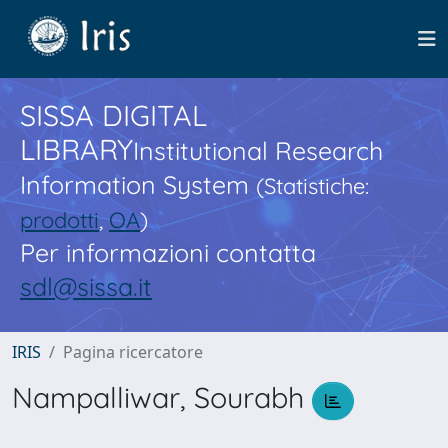
SISSA DIGITAL
LIBRARY
Institutional Research
Information System
(Statistiche:
prodotti
,
OA
)
Per informazioni contatta
sdl@sissa.it
IRIS
Pagina ricercatore
Nampalliwar, Sourabh