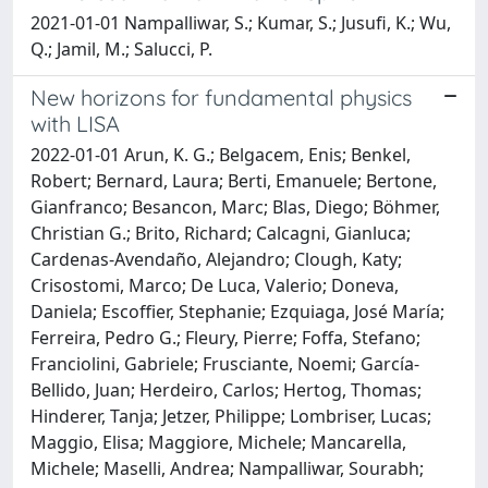
2021-01-01 Nampalliwar, S.; Kumar, S.; Jusufi, K.; Wu,
Q.; Jamil, M.; Salucci, P.
New horizons for fundamental physics
with LISA
2022-01-01 Arun, K. G.; Belgacem, Enis; Benkel,
Robert; Bernard, Laura; Berti, Emanuele; Bertone,
Gianfranco; Besancon, Marc; Blas, Diego; Böhmer,
Christian G.; Brito, Richard; Calcagni, Gianluca;
Cardenas-Avendaño, Alejandro; Clough, Katy;
Crisostomi, Marco; De Luca, Valerio; Doneva,
Daniela; Escoffier, Stephanie; Ezquiaga, José María;
Ferreira, Pedro G.; Fleury, Pierre; Foffa, Stefano;
Franciolini, Gabriele; Frusciante, Noemi; García-
Bellido, Juan; Herdeiro, Carlos; Hertog, Thomas;
Hinderer, Tanja; Jetzer, Philippe; Lombriser, Lucas;
Maggio, Elisa; Maggiore, Michele; Mancarella,
Michele; Maselli, Andrea; Nampalliwar, Sourabh;