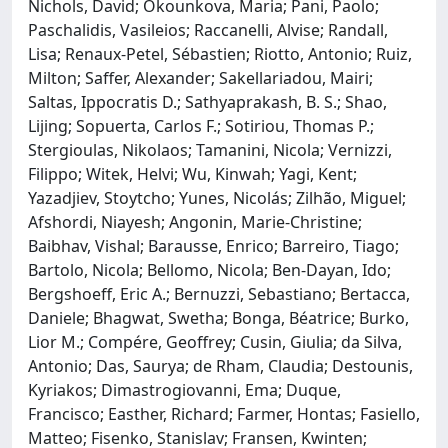
Nichols, David; Okounkova, Maria; Pani, Paolo;
Paschalidis, Vasileios; Raccanelli, Alvise; Randall,
Lisa; Renaux-Petel, Sébastien; Riotto, Antonio; Ruiz,
Milton; Saffer, Alexander; Sakellariadou, Mairi;
Saltas, Ippocratis D.; Sathyaprakash, B. S.; Shao,
Lijing; Sopuerta, Carlos F.; Sotiriou, Thomas P.;
Stergioulas, Nikolaos; Tamanini, Nicola; Vernizzi,
Filippo; Witek, Helvi; Wu, Kinwah; Yagi, Kent;
Yazadjiev, Stoytcho; Yunes, Nicolás; Zilhão, Miguel;
Afshordi, Niayesh; Angonin, Marie-Christine;
Baibhav, Vishal; Barausse, Enrico; Barreiro, Tiago;
Bartolo, Nicola; Bellomo, Nicola; Ben-Dayan, Ido;
Bergshoeff, Eric A.; Bernuzzi, Sebastiano; Bertacca,
Daniele; Bhagwat, Swetha; Bonga, Béatrice; Burko,
Lior M.; Compére, Geoffrey; Cusin, Giulia; da Silva,
Antonio; Das, Saurya; de Rham, Claudia; Destounis,
Kyriakos; Dimastrogiovanni, Ema; Duque,
Francisco; Easther, Richard; Farmer, Hontas; Fasiello,
Matteo; Fisenko, Stanislav; Fransen, Kwinten;