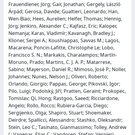
Frauendiener, Jörg; Gair, Jonathan; Gergely, László
Árpád; Gerosa, Davide; Gualtieri, Leonardo; Han,
Wen-Biao; Hees, Aurelien; Helfer, Thomas; Hennig,
Jörg; Jenkins, Alexander C.; Kajfasz, Eric; Kaloper,
Nemanja; Karas, Vladimír; Kavanagh, Bradley J.;
Klioner, Sergei A.; Koushiappas, Savvas M.; Lagos,
Macarena; Poncin-Lafitte, Christophe Le; Lobo,
Francisco S. N.; Markakis, Charalampos; Martín-
Moruno, Prado; Martins, C. J. A. P.; Matarrese,
Sabino; Mayerson, Daniel R.; Mimoso, José P.; Noller,
Johannes; Nunes, Nelson J.; Oliveri, Roberto;
Orlando, Giorgio; Pappas, George; Pikovski, Igor;
Pilo, Luigi; Podolský, Jiří; Pratten, Geraint; Prokopec,
Tomislav; Qi, Hong; Rastgoo, Saeed; Ricciardone,
Angelo; Rollo, Rocco; Rubiera-Garcia, Diego;
Sergijenko, Olga; Shapiro, Stuart; Shoemaker,
Deirdre; Spallicci, Alessandro; Stashko, Oleksandr;
Stein, Leo C.; Tasinato, Gianmassimo; Tolley, Andrew
J.; Vagenas, Elias C.; Vandoren, Stefan; Vernieri,