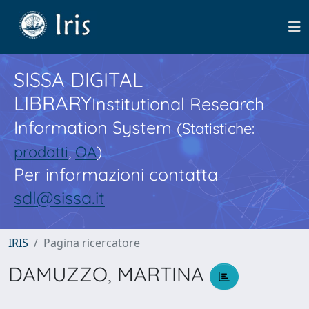
SISSA DIGITAL
LIBRARY
Institutional Research
Information System
(Statistiche:
prodotti
,
OA
)
Per informazioni contatta
sdl@sissa.it
IRIS
Pagina ricercatore
DAMUZZO, MARTINA