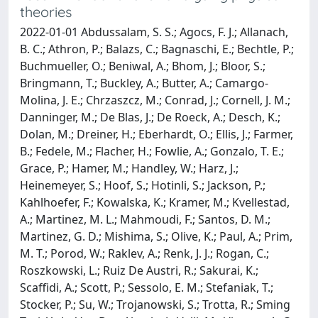
theories
2022-01-01 Abdussalam, S. S.; Agocs, F. J.; Allanach,
B. C.; Athron, P.; Balazs, C.; Bagnaschi, E.; Bechtle, P.;
Buchmueller, O.; Beniwal, A.; Bhom, J.; Bloor, S.;
Bringmann, T.; Buckley, A.; Butter, A.; Camargo-
Molina, J. E.; Chrzaszcz, M.; Conrad, J.; Cornell, J. M.;
Danninger, M.; De Blas, J.; De Roeck, A.; Desch, K.;
Dolan, M.; Dreiner, H.; Eberhardt, O.; Ellis, J.; Farmer,
B.; Fedele, M.; Flacher, H.; Fowlie, A.; Gonzalo, T. E.;
Grace, P.; Hamer, M.; Handley, W.; Harz, J.;
Heinemeyer, S.; Hoof, S.; Hotinli, S.; Jackson, P.;
Kahlhoefer, F.; Kowalska, K.; Kramer, M.; Kvellestad,
A.; Martinez, M. L.; Mahmoudi, F.; Santos, D. M.;
Martinez, G. D.; Mishima, S.; Olive, K.; Paul, A.; Prim,
M. T.; Porod, W.; Raklev, A.; Renk, J. J.; Rogan, C.;
Roszkowski, L.; Ruiz De Austri, R.; Sakurai, K.;
Scaffidi, A.; Scott, P.; Sessolo, E. M.; Stefaniak, T.;
Stocker, P.; Su, W.; Trojanowski, S.; Trotta, R.; Sming