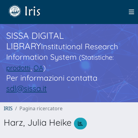
SISSA DIGITAL
LIBRARY
Institutional Research
Information System
(Statistiche:
prodotti
,
OA
)
Per informazioni contatta
sdl@sissa.it
IRIS
Pagina ricercatore
Harz, Julia Heike