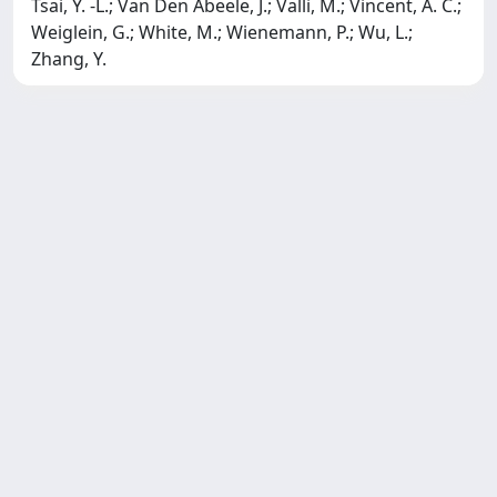
Tsai, Y. -L.; Van Den Abeele, J.; Valli, M.; Vincent, A. C.;
Weiglein, G.; White, M.; Wienemann, P.; Wu, L.;
Zhang, Y.
SISSA Library - Via Bonomea,
Powered by IRIS
about
265 - 34136 Trieste ITALY - Tel.
IRIS
Utilizzo dei cookie