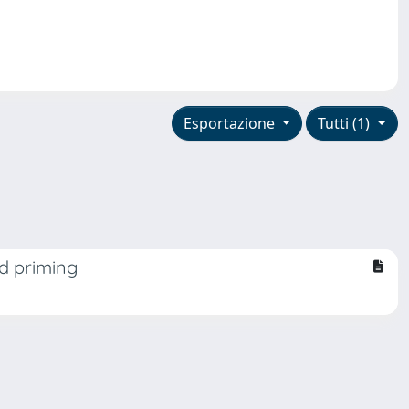
Esportazione
Tutti (1)
ed priming