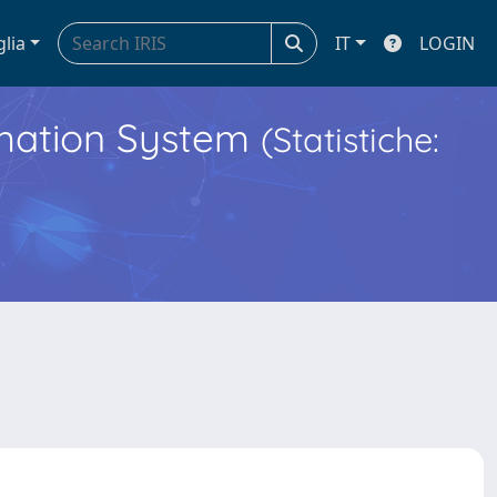
glia
IT
LOGIN
ormation System
(Statistiche: