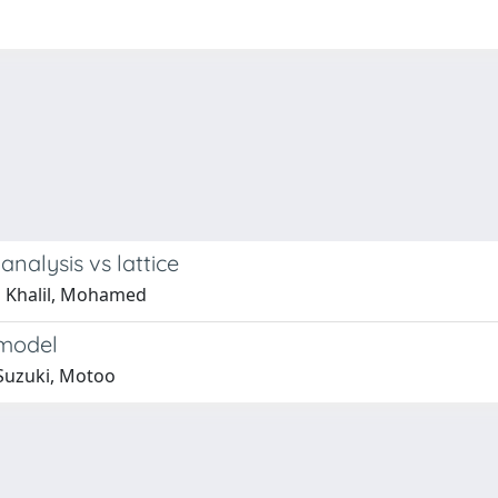
analysis vs lattice
i Khalil, Mohamed
 model
 Suzuki, Motoo