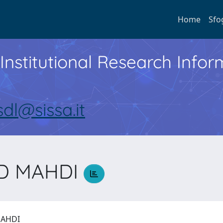
Home
Sfo
Institutional Research Inf
sdl@sissa.it
ID MAHDI
MAHDI