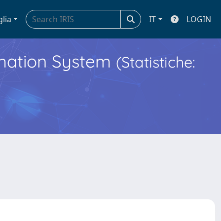
glia
IT
LOGIN
ormation System
(Statistiche: