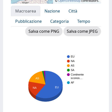
©
OpenStreetMap
contributors.
Macroarea
Nazione
Città
Pubblicazione
Categoria
Tempo
Salva come PNG
Salva come JPEG
EU
NA
AS
SA
Continente
sconos…
AS
AF
EU
NA