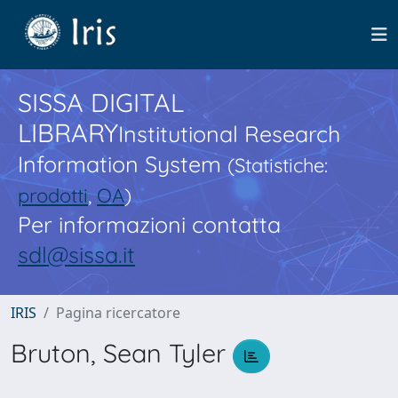
SISSA DIGITAL
LIBRARY
Institutional Research
Information System
(Statistiche:
prodotti
,
OA
)
Per informazioni contatta
sdl@sissa.it
IRIS
Pagina ricercatore
Bruton, Sean Tyler