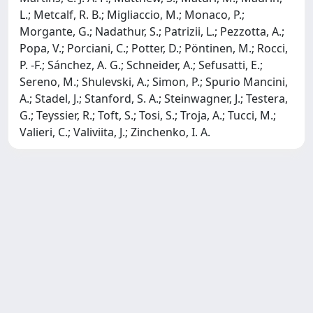
L.; Metcalf, R. B.; Migliaccio, M.; Monaco, P.;
Morgante, G.; Nadathur, S.; Patrizii, L.; Pezzotta, A.;
Popa, V.; Porciani, C.; Potter, D.; Pöntinen, M.; Rocci,
P. -F.; Sánchez, A. G.; Schneider, A.; Sefusatti, E.;
Sereno, M.; Shulevski, A.; Simon, P.; Spurio Mancini,
A.; Stadel, J.; Stanford, S. A.; Steinwagner, J.; Testera,
G.; Teyssier, R.; Toft, S.; Tosi, S.; Troja, A.; Tucci, M.;
Valieri, C.; Valiviita, J.; Zinchenko, I. A.