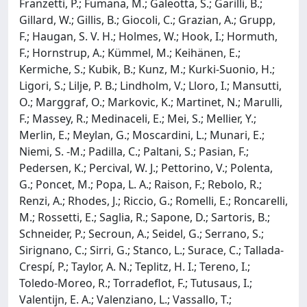
Franzetti, P.; Fumana, M.; Galeotta, S.; Garilli, B.;
Gillard, W.; Gillis, B.; Giocoli, C.; Grazian, A.; Grupp,
F.; Haugan, S. V. H.; Holmes, W.; Hook, I.; Hormuth,
F.; Hornstrup, A.; Kümmel, M.; Keihänen, E.;
Kermiche, S.; Kubik, B.; Kunz, M.; Kurki-Suonio, H.;
Ligori, S.; Lilje, P. B.; Lindholm, V.; Lloro, I.; Mansutti,
O.; Marggraf, O.; Markovic, K.; Martinet, N.; Marulli,
F.; Massey, R.; Medinaceli, E.; Mei, S.; Mellier, Y.;
Merlin, E.; Meylan, G.; Moscardini, L.; Munari, E.;
Niemi, S. -M.; Padilla, C.; Paltani, S.; Pasian, F.;
Pedersen, K.; Percival, W. J.; Pettorino, V.; Polenta,
G.; Poncet, M.; Popa, L. A.; Raison, F.; Rebolo, R.;
Renzi, A.; Rhodes, J.; Riccio, G.; Romelli, E.; Roncarelli,
M.; Rossetti, E.; Saglia, R.; Sapone, D.; Sartoris, B.;
Schneider, P.; Secroun, A.; Seidel, G.; Serrano, S.;
Sirignano, C.; Sirri, G.; Stanco, L.; Surace, C.; Tallada-
Crespí, P.; Taylor, A. N.; Teplitz, H. I.; Tereno, I.;
Toledo-Moreo, R.; Torradeflot, F.; Tutusaus, I.;
Valentijn, E. A.; Valenziano, L.; Vassallo, T.;