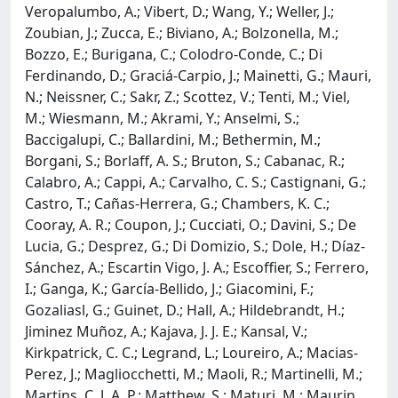
Veropalumbo, A.; Vibert, D.; Wang, Y.; Weller, J.;
Zoubian, J.; Zucca, E.; Biviano, A.; Bolzonella, M.;
Bozzo, E.; Burigana, C.; Colodro-Conde, C.; Di
Ferdinando, D.; Graciá-Carpio, J.; Mainetti, G.; Mauri,
N.; Neissner, C.; Sakr, Z.; Scottez, V.; Tenti, M.; Viel,
M.; Wiesmann, M.; Akrami, Y.; Anselmi, S.;
Baccigalupi, C.; Ballardini, M.; Bethermin, M.;
Borgani, S.; Borlaff, A. S.; Bruton, S.; Cabanac, R.;
Calabro, A.; Cappi, A.; Carvalho, C. S.; Castignani, G.;
Castro, T.; Cañas-Herrera, G.; Chambers, K. C.;
Cooray, A. R.; Coupon, J.; Cucciati, O.; Davini, S.; De
Lucia, G.; Desprez, G.; Di Domizio, S.; Dole, H.; Díaz-
Sánchez, A.; Escartin Vigo, J. A.; Escoffier, S.; Ferrero,
I.; Ganga, K.; García-Bellido, J.; Giacomini, F.;
Gozaliasl, G.; Guinet, D.; Hall, A.; Hildebrandt, H.;
Jiminez Muñoz, A.; Kajava, J. J. E.; Kansal, V.;
Kirkpatrick, C. C.; Legrand, L.; Loureiro, A.; Macias-
Perez, J.; Magliocchetti, M.; Maoli, R.; Martinelli, M.;
Martins, C. J. A. P.; Matthew, S.; Maturi, M.; Maurin,