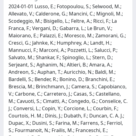
2024-01-01 Lusso, E.; Fotopoulou, S.; Selwood, M.;
Allevato, V.; Calderone, G.; Mancini, C.; Mignoli, M.;
Scodeggio, M.; Bisigello, L.; Feltre, A.; Ricci, F.; La
Franca, F.; Vergani, D.; Gabarra, L.; Le Brun, V.;
Maiorano, E.; Palazzi, E.; Moresco, M.; Zamorani, G.;
Cresci, G.; Jahnke, K.; Humphrey, A.; Landt, H.;
Mannucci, F.; Marconi, A.; Pozzetti, L.; Salucci, P.;
Salvato, M.; Shankar, F.; Spinoglio, L.; Stern, D.;
Serjeant, S.; Aghanim, N.; Altieri, B.; Amara, A.;
Andreon, S.; Auphan, T.; Auricchio, N.; Baldi, M.;
Bardelli, S.; Bender, R.; Bonino, D.; Branchini, E.;
Brescia, M.; Brinchmann, J.; Camera, S.; Capobianco,
V.; Carbone, C.; Carretero, J.; Casas, S.; Castellano,
M.; Cavuoti, S.; Cimatti, A.; Congedo, G.; Conselice, C.
J.; Conversi, L.; Copin, Y.; Corcione, L.; Courbin, F.;
Courtois, H. M.; Dinis, J.; Dubath, F.; Duncan, C. A. J.;
Dupac, X.; Dusini, S.; Farina, M.; Farrens, S.; Ferriol,
S.; Fourmanoit, N.; Frailis, M.; Franceschi, E.;