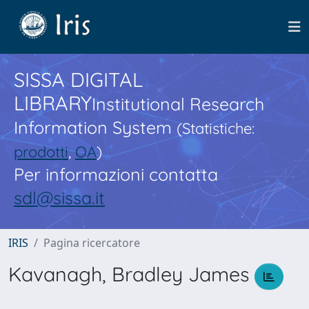
SISSA DIGITAL
LIBRARY
Institutional Research
Information System
(Statistiche:
prodotti
,
OA
)
Per informazioni contatta
sdl@sissa.it
IRIS
Pagina ricercatore
Kavanagh, Bradley James