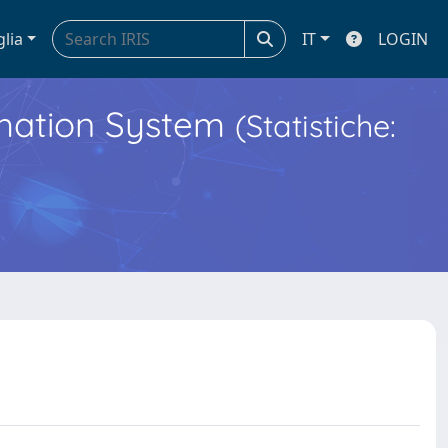
glia
IT
LOGIN
ormation System
(Statistiche: