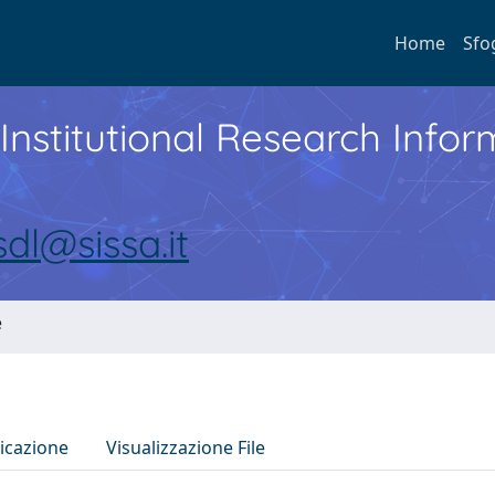
Home
Sfo
Institutional Research Inf
sdl@sissa.it
e
icazione
Visualizzazione File