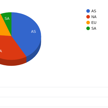
AS
NA
SA
EU
SA
AS
A