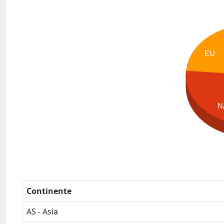
EU
N
Continente
AS - Asia