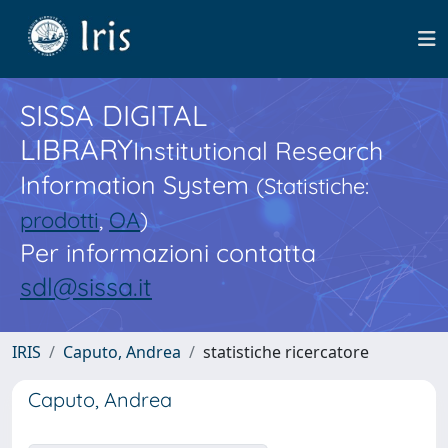
SISSA DIGITAL
LIBRARY
Institutional Research
Information System
(Statistiche:
prodotti
,
OA
)
Per informazioni contatta
sdl@sissa.it
IRIS
Caputo, Andrea
statistiche ricercatore
Caputo, Andrea