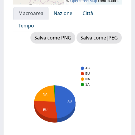
©
OpenStreetMap
contributors.
Macroarea
Nazione
Città
Tempo
Salva come PNG
Salva come JPEG
AS
EU
NA
SA
NA
AS
EU