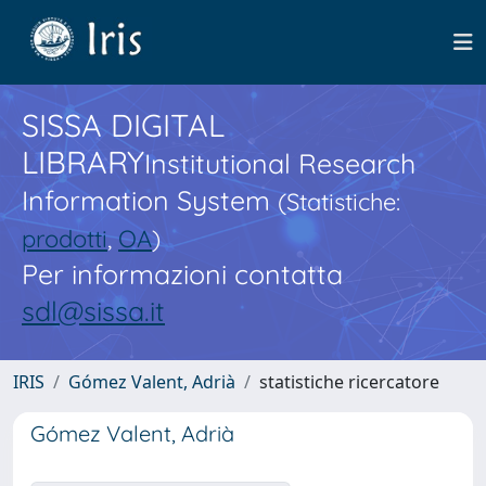
SISSA DIGITAL
LIBRARY
Institutional Research
Information System
(Statistiche:
prodotti
,
OA
)
Per informazioni contatta
sdl@sissa.it
IRIS
Gómez Valent, Adrià
statistiche ricercatore
Gómez Valent, Adrià