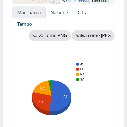
©
OpenStreetMap
contributors.
Macroarea
Nazione
Città
Tempo
Salva come PNG
Salva come JPEG
AS
EU
NA
SA
NA
AS
EU