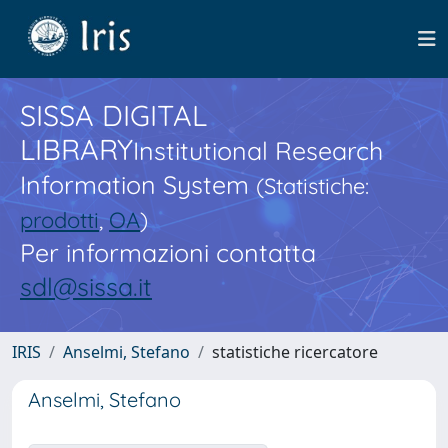
SISSA DIGITAL
LIBRARY
Institutional Research
Information System
(Statistiche:
prodotti
,
OA
)
Per informazioni contatta
sdl@sissa.it
IRIS
Anselmi, Stefano
statistiche ricercatore
Anselmi, Stefano