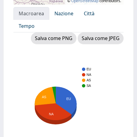
©
OpenStreetMap
contributors.
Macroarea
Nazione
Città
Tempo
Salva come PNG
Salva come JPEG
EU
NA
AS
SA
AS
EU
NA